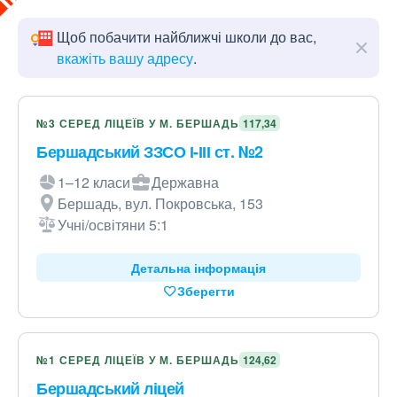
Щоб побачити найближчі школи до вас,
вкажіть вашу адресу
.
№3 СЕРЕД ЛІЦЕЇВ У М. БЕРШАДЬ
117,34
Бершадський ЗЗСО І-ІІІ ст. №2
1–12 класи
Державна
Бершадь, вул. Покровська, 153
Учні/освітяни 5:1
Детальна інформація
Зберегти
№1 СЕРЕД ЛІЦЕЇВ У М. БЕРШАДЬ
124,62
Бершадський ліцей