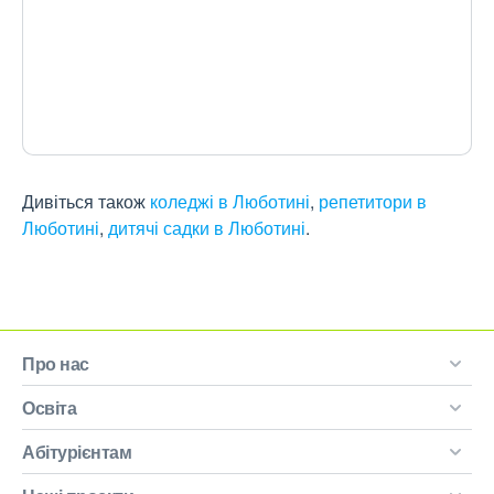
Дивіться також
коледжі в Люботині
,
репетитори в
Люботині
,
дитячі садки в Люботині
.
Про нас
Освіта
Абітурієнтам