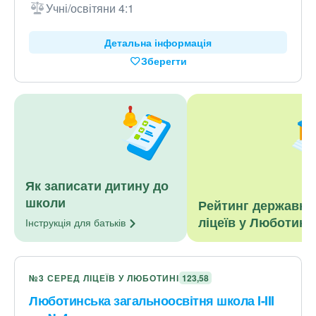
Учні/освітяни 4:1
Детальна інформація
Зберегти
Як записати дитину до
школи
Рейтинг державни
ліцеїв у Люботині
Інструкція для
батьків
№3 СЕРЕД ЛІЦЕЇВ У ЛЮБОТИНІ
123,58
Люботинська загальноосвітня школа I-III