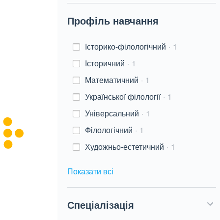
Профіль навчання
Історико-філологічний
1
Історичний
1
Математичний
1
Української філології
1
Універсальний
1
Філологічний
1
Художньо-естетичний
1
Показати всі
Спеціалізація