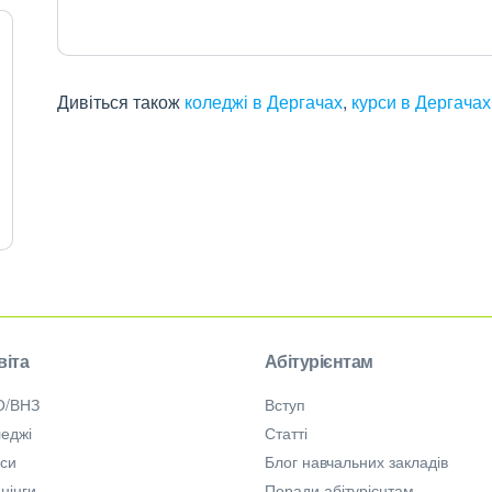
Дивіться також
коледжі в Дергачах
,
курси в Дергачах
віта
Абітурієнтам
О/ВНЗ
Вступ
еджі
Статті
рси
Блог навчальних закладів
нінги
Поради абітурієнтам