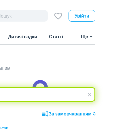
Увійти
Дитячі садки
Статті
Ще
вашим
За замовчуванням
льтри