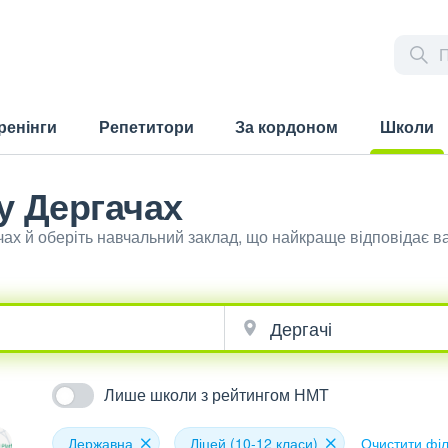
ренінги
Репетитори
За кордоном
Школи
(current)
 у Дергачах
чах й оберіть навчальний заклад, що найкраще відповідає 
Лише школи з рейтингом НМТ
Державна
Ліцей (10-12 класи)
Очистити фі