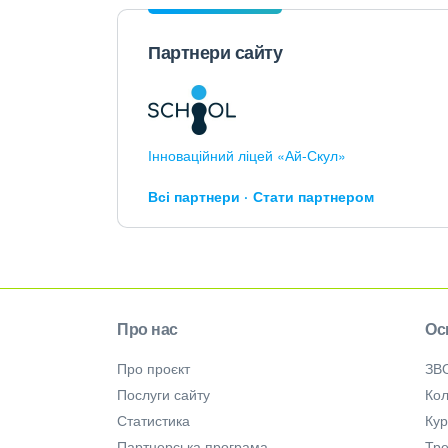
Партнери сайту
Інноваційний ліцей «Ай-Скул»
Всі партнери
Стати партнером
Про нас
Ос
Про проєкт
ЗВ
Послуги сайту
Кол
Статистика
Ку
Партнерська програма
Тре