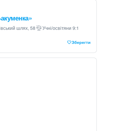
Бакуменка»
івський шлях, 58
Учні/освітяни 9:1
Зберегти