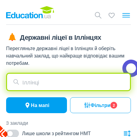
Державні ліцеї в Іллінцях
Перегляньте державні ліцеї в Іллінцях й оберіть
навчальний заклад, що найкраще відповідає вашим
потребам.
Іллінці
На мапі
Фільтри
2
3 заклади
Лише школи з рейтингом НМТ