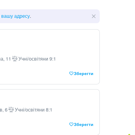
ь вашу адресу
.
на, 11
Учні/освітяни 9:1
Зберегти
в, 6
Учні/освітяни 8:1
Зберегти