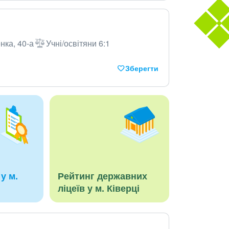
нка, 40-а
Учні/освітяни 6:1
Зберегти
у м.
Рейтинг державних
ліцеїв у м. Ківерці