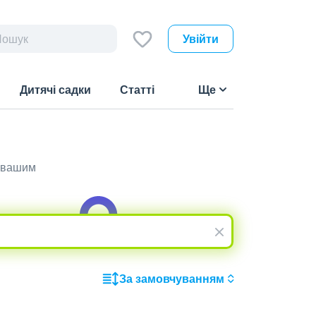
Увійти
Дитячі садки
Статті
Ще
є вашим
За замовчуванням