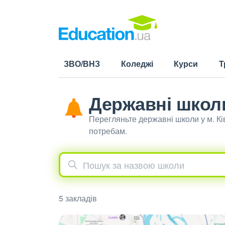
ЗВО/ВНЗ
Коледжі
Курси
Т
Державні школи
Перегляньте державні школи у м. Кі
потребам.
5 закладів