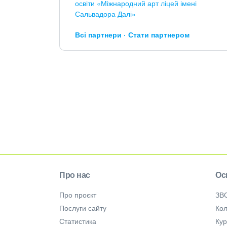
освіти «Міжнародний арт ліцей імені
Сальвадора Далі»
Всі партнери
Стати партнером
Про нас
Ос
Про проєкт
ЗВ
Послуги сайту
Кол
Статистика
Ку