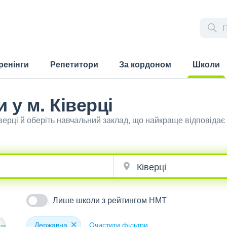
ренінги
Репетитори
За кордоном
Школи
(current)
 у м. Ківерці
верці й оберіть навчальний заклад, що найкраще відповіда
Лише школи з рейтингом НМТ
Державна
Очистити фільтри