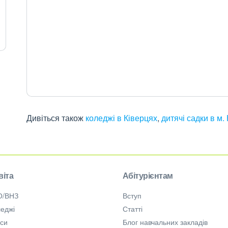
Дивіться також
коледжі в Ківерцях
,
дитячі садки в м. 
віта
Абітурієнтам
О/ВНЗ
Вступ
еджі
Статті
рси
Блог навчальних закладів