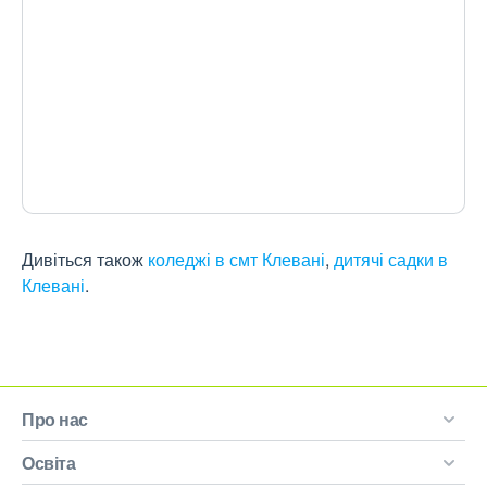
Дивіться також
коледжі в смт Клевані
,
дитячі садки в
Клевані
.
Про нас
Освіта