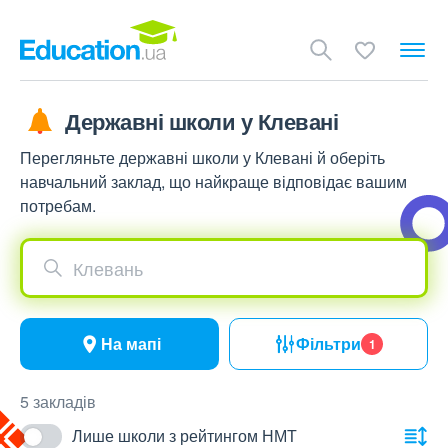
Державні школи у Клевані
Перегляньте державні школи у Клевані й оберіть
навчальний заклад, що найкраще відповідає вашим
потребам.
Клевань
На мапі
Фільтри
1
5 закладів
Лише школи з рейтингом НМТ