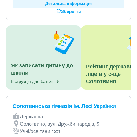
Детальна інформація
Зберегти
Як записати дитину до
Рейтинг державни
школи
ліцеїв у с-ще
Солотвино
Інструкція для
батьків
Солотвинська гімназія ім. Лесі Українки
Державна
Солотвино, вул. Дружби народів, 5
Учні/освітяни 12:1