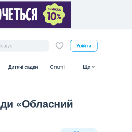
Увійти
Дитячі садки
Статті
Ще
ади «Обласний