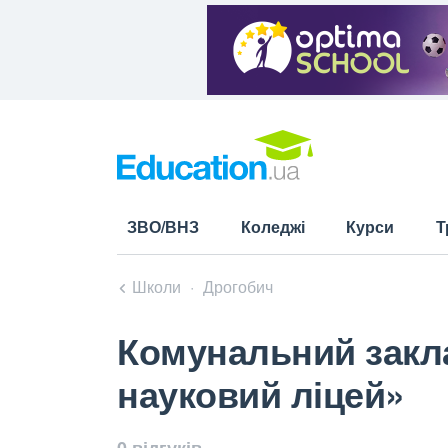
ЗВО/ВНЗ
Коледжі
Курси
Т
Школи
Дрогобич
Комунальний закла
науковий ліцей»