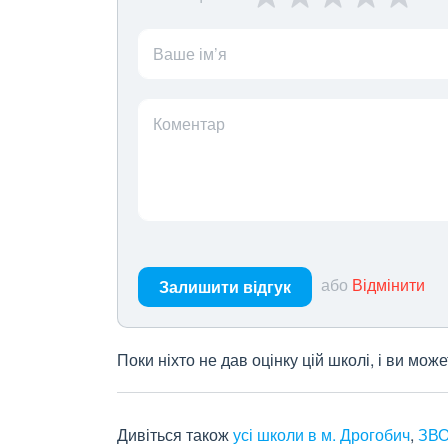
Ваше ім’я
Коментар
або
Відмінити
Залишити відгук
Поки ніхто не дав оцінку цій школі, і ви мо
Дивіться також
усі школи в м. Дрогобич
,
ЗВО