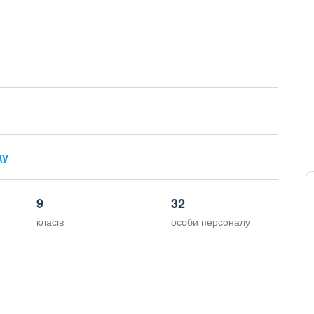
ду
9
32
класів
особи персоналу