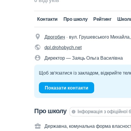
0 відгуків
Контакти
Про школу
Рейтинг
Школ
Дрогобич
вул. Грушевського Михайла,
dpl.drohobych.net
Директор — Заяць Ольга Василівна
Щоб зв'язатися із закладом, відкрийте тел
Показати контакти
Про школу
Інформація з офіційної
Державна, комунальна форма власност