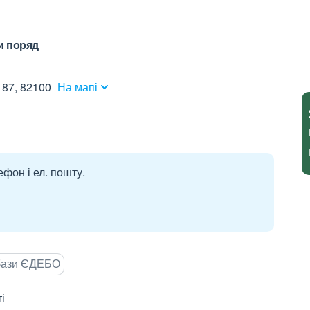
и поряд
 87, 82100
На мапі
ефон і ел. пошту.
 бази ЄДЕБО
і