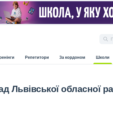
ренінги
Репетитори
За кордоном
Школи
(current)
д Львівської обласної р