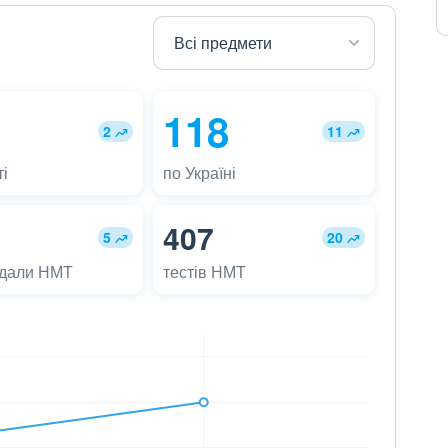
118
2
11
і
по Україні
407
5
20
адали НМТ
тестів НМТ