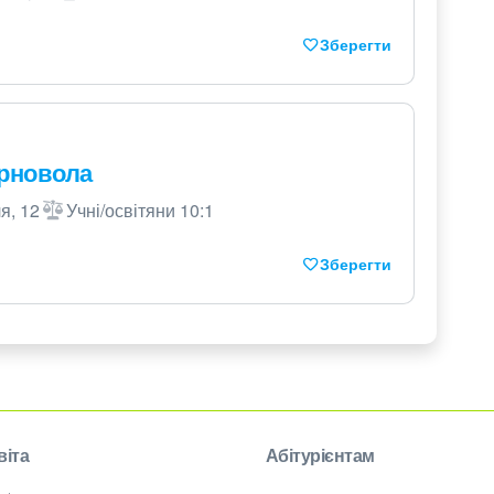
Зберегти
орновола
я, 12
Учні/освітяни 10:1
Зберегти
віта
Абітурієнтам