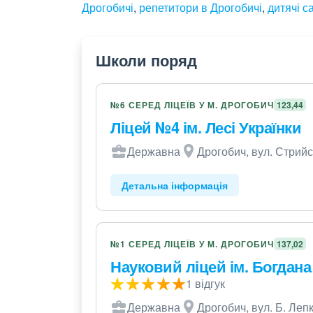
Дрогобичі
,
репетитори в Дрогобичі
,
дитячі с
Школи поряд
№6 СЕРЕД ЛІЦЕЇВ У М. ДРОГОБИЧ
123,44
Ліцей №4 ім. Лесі Українки
Державна
Дрогобич, вул. Стрийс
Детальна інформація
№1 СЕРЕД ЛІЦЕЇВ У М. ДРОГОБИЧ
137,02
Науковий ліцей ім. Богдана
1 відгук
Державна
Дрогобич, вул. Б. Лепк