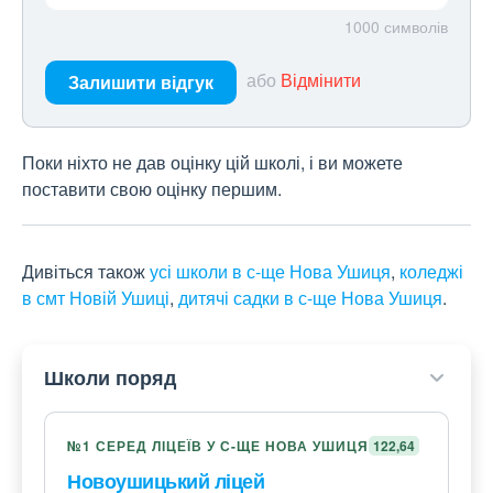
1000
символів
або
Відмінити
Залишити відгук
Поки ніхто не дав оцінку цій школі, і ви можете
поставити свою оцінку першим.
Дивіться також
усі школи в с-ще Нова Ушиця
,
коледжі
в смт Новій Ушиці
,
дитячі садки в с-ще Нова Ушиця
.
Школи поряд
№1 СЕРЕД ЛІЦЕЇВ У С-ЩЕ НОВА УШИЦЯ
122,64
Новоушицький ліцей