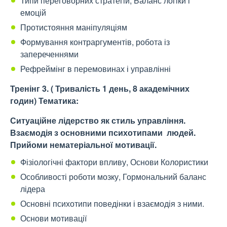
Типи переговорних стратегій, Баланс логіки і
емоцій
Протистояння маніпуляціям
Формування контраргументів, робота із
запереченнями
Рефреймінг в перемовинах і управлінні
Тренінг 3.
( Тривалість 1 день, 8 академічних
годин)
Тематика:
Ситуаційне лідерство як стиль управління.
Взаємодія з основними психотипами людей.
Прийоми нематеріальної мотивації.
Фізіологічні фактори впливу, Основи Колористики
Особливості роботи мозку, Гормональний баланс
лідера
Основні психотипи поведінки і взаємодія з ними.
Основи мотивації