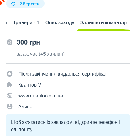
Зберегти
кти
Тренери
1
Опис заходу
Залишити коментар
300 грн
за ак. час (45 хвилин)
Після закінчення видається сертифікат
Квантор V
www.quantor.com.ua
Алина
Щоб зв'язатися із закладом, відкрийте телефон і
ел. пошту.