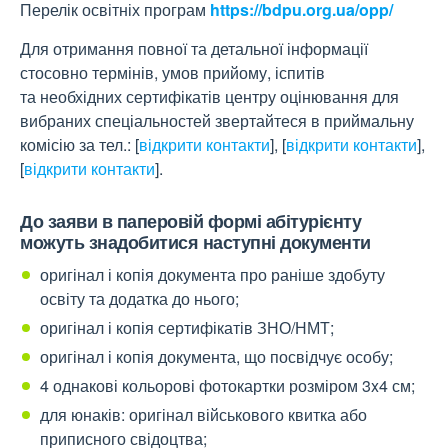
Перелік освітніх програм
https://bdpu.org.ua/opp/
Для отримання повної та детальної інформації
стосовно термінів, умов прийому, іспитів
та необхідних сертифікатів центру оцінювання для
вибраних спеціальностей звертайтеся в приймальну
комісію за тел.:
[
відкрити контакти
]
,
[
відкрити контакти
]
,
[
відкрити контакти
]
.
До заяви в паперовій формі абітурієнту
можуть знадобитися наступні документи
оригінал і копія документа про раніше здобуту
освіту та додатка до нього;
оригінал і копія сертифікатів ЗНО/НМТ;
оригінал і копія документа, що посвідчує особу;
4 однакові кольорові фотокартки розміром 3x4 см;
для юнаків: оригінал військового квитка або
приписного свідоцтва;