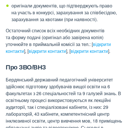
оригінали документів, що підтверджують право
на участь в конкурсі, зарахування за співбесідою,
зарахування за квотами (при наявності).
Остаточний список всіх необхідних документів
та форму подачі (оригінал або завірена копія)
уточнюйте в приймальній комісії за тел.:
[
відкрити
контакти
]
,
[
відкрити контакти
]
,
[
відкрити контакти
]
.
Про ЗВО/ВНЗ
Бердянський державний педагогічний університет
здійснює підготовку здобувачів вищої освіти на 6
факультетах з 26 спеціальностей та 9 галузей знань. В
освітньому процесі використовуються як лекційні
аудиторії, так і спеціалізовані кабінети, із них: 29
лабораторій, 43 кабінети, компетентнісний центр
інклюзивної освіти, центр вивчення мов, 18 приміщень
обладнанні аудіо та відеотехнікою. Сьогодні в