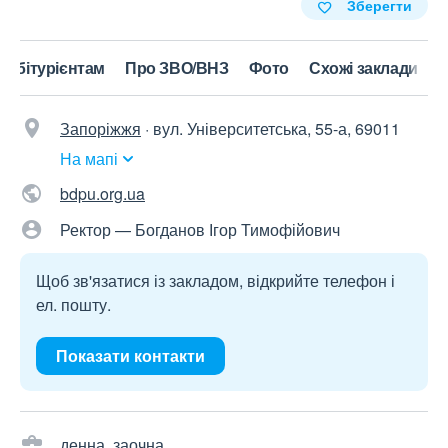
Зберегти
Абітурієнтам
Про ЗВО/ВНЗ
Фото
Схожі заклади
Запоріжжя
·
вул. Університетська, 55-а, 69011
На мапі
bdpu.org.ua
Ректор — Богданов Ігор Тимофійович
Щоб зв'язатися із закладом, відкрийте телефон і
ел. пошту.
Показати контакти
денна, заочна