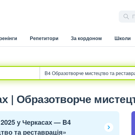
ренінги
Репетитори
За кордоном
Школи
х | Образотворче мистецт
 2025 у Черкасах — B4
тво та реставрація»