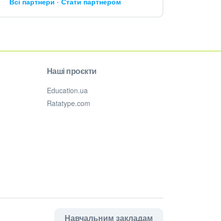
Всі партнери
Стати партнером
Наші проєкти
Education.ua
Ratatype.com
Навчальним закладам