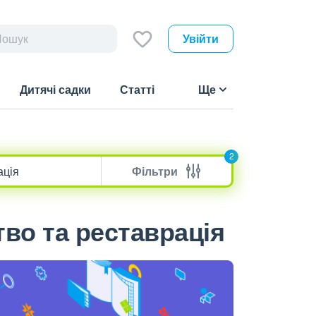
Увійти
Дитячі садки
Статті
Ще
2
Фільтри
во та реставрація