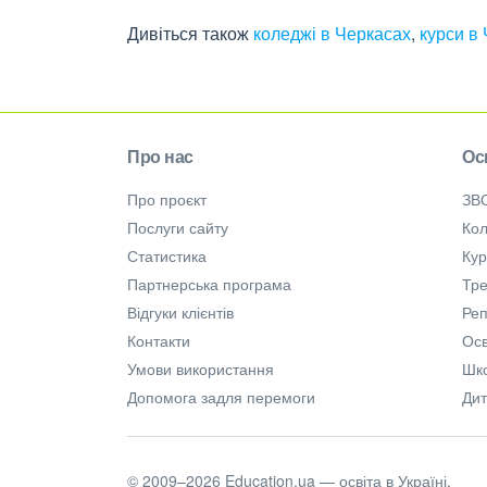
Дивіться також
коледжі в Черкасах
,
курси в
Про нас
Ос
Про проєкт
ЗВ
Послуги сайту
Кол
Статистика
Ку
Партнерська програма
Тре
Відгуки клієнтів
Ре
Контакти
Осв
Умови використання
Шк
Допомога задля перемоги
Дит
© 2009–2026 Education.ua — освіта в Україні.