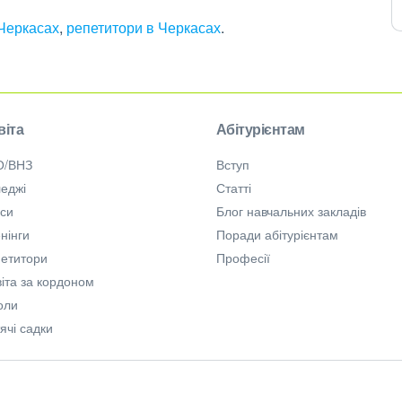
 Черкасах
,
репетитори в Черкасах
.
віта
Абітурієнтам
О/ВНЗ
Вступ
еджі
Статті
рси
Блог навчальних закладів
нінги
Поради абітурієнтам
петитори
Професії
іта за кордоном
оли
ячі садки