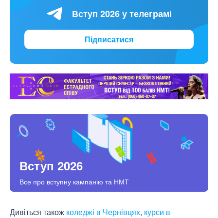
Вступ 2026 у телеграмі
Підписатися
Вступ 2026
Все про вступну кампанію та НМТ
Дивіться також
коледжі в Чернівцях
,
курси в