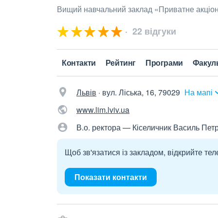
Вищий навчальний заклад «Приватне акціон
22 відгуки
Контакти
Рейтинг
Програми
Факул
Львів
·
вул. Ліська, 16, 79029
На мапі
www.lim.lviv.ua
В.о. ректора — Кіселичник Василь Пет
Щоб зв'язатися із закладом, відкрийте тел
Показати контакти