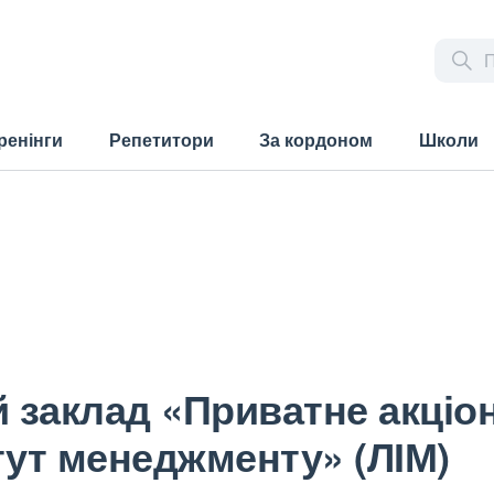
ренінги
Репетитори
За кордоном
Школи
 заклад «Приватне акціо
тут менеджменту» (ЛІМ)