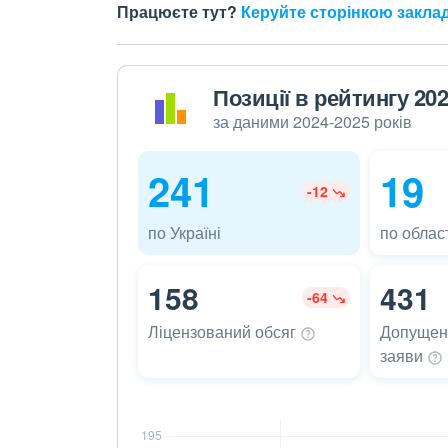
Працюєте тут?
Керуйте сторінкою закла
Позиції в рейтингу 20
за даними 2024-2025 років
241
19
-12
по Україні
по област
158
431
-64
Ліцензований
обсяг
Допущені
заяви