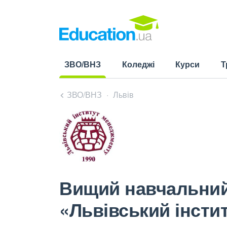
ЗВО/ВНЗ
Коледжі
Курси
Т
(current)
ЗВО/ВНЗ
Львів
Вищий навчальний
«Львівський інсти