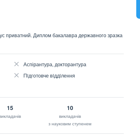
тус приватний. Диплом бакалавра державного зразка
Аспірантура, докторантура
Пiдготовче вiддiлення
15
10
викладачів
викладачів
з науковим ступенем