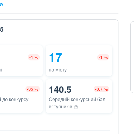
ду
25
17
-1
-1
і
по місту
140.5
-35
-3.7
 до конкурсу
Середній конкурсний бал
вступників