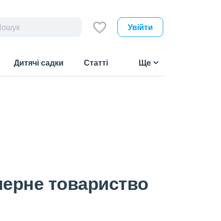
Увійти
Дитячі садки
Статті
Ще
нерне товариство