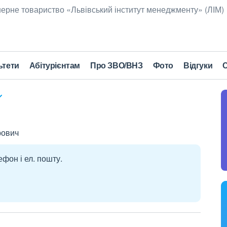
ерне товариство «Львівський інститут менеджменту» (ЛІМ)
ьтети
Абітурієнтам
Про ЗВО/ВНЗ
Фото
Відгуки
С
рович
ефон і ел. пошту.