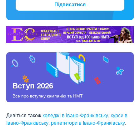
Підписатися
Вступ 2026
Все про вступну кампанію та НМТ
Дивіться також
коледжі в Івано-Франківську
,
курси в
Івано-Франківську
,
репетитори в Івано-Франківську
.