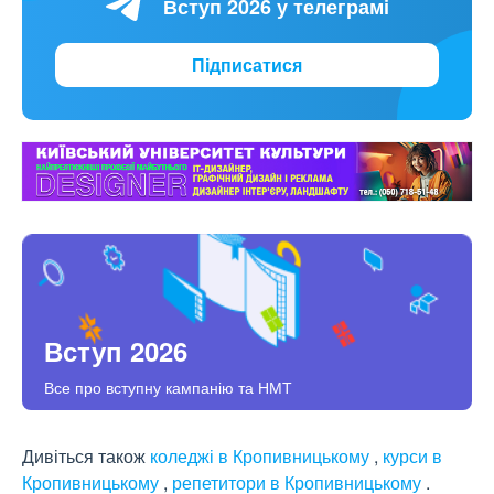
Вступ 2026 у телеграмі
Підписатися
Вступ 2026
Все про вступну кампанію та НМТ
Дивіться також
коледжі в Кропивницькому
,
курси в
Кропивницькому
,
репетитори в Кропивницькому
.