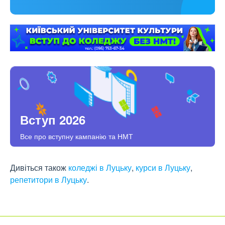
Вступ 2026
Все про вступну кампанію та НМТ
Дивіться також
коледжі в Луцьку
,
курси в Луцьку
,
репетитори в Луцьку
.