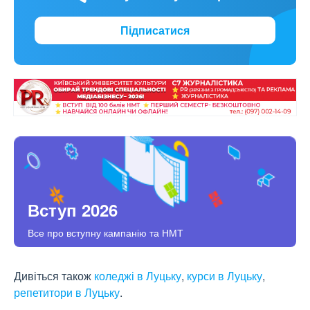
Підписатися
Вступ 2026
Все про вступну кампанію та НМТ
Дивіться також
коледжі в Луцьку
,
курси в Луцьку
,
репетитори в Луцьку
.