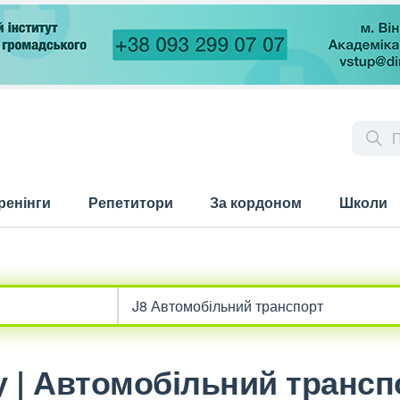
ренінги
Репетитори
За кордоном
Школи
 | Автомобільний трансп