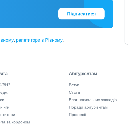
Підписатися
Рівному
,
репетитори в Рівному
.
віта
Абітурієнтам
О/ВНЗ
Вступ
еджі
Статті
рси
Блог навчальних закладів
нінги
Поради абітурієнтам
петитори
Професії
іта за кордоном