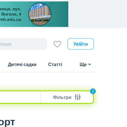
Увійти
Дитячі садки
Статті
Ще
2
Фільтри
орт