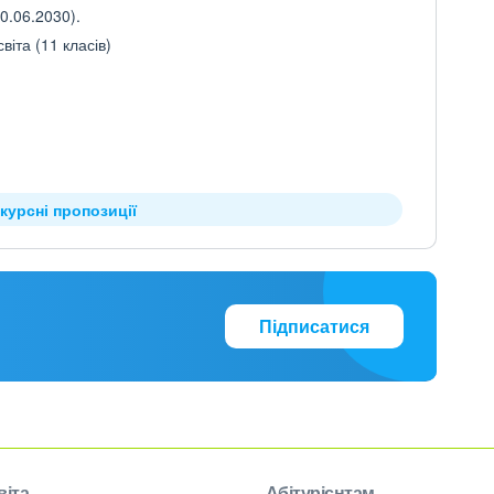
0.06.2030).
іта (11 класів)
курсні пропозиції
Підписатися
віта
Абітурієнтам