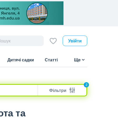
Увійти
Дитячі садки
Статті
Ще
2
Фільтри
ота та