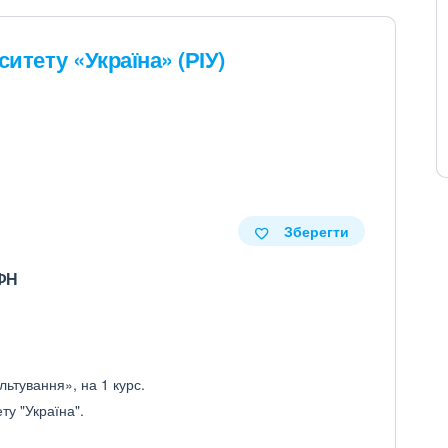
итету «Україна» (РІУ)
Зберегти
ДФН
льтування», на 1 курс.
ту "Україна".