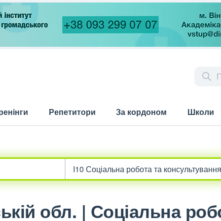
ренінги
Репетитори
За кордоном
Школи
кій обл. | Соціальна роб