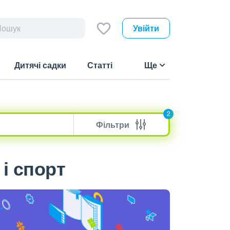
Увійти
Дитячі садки
Статті
Ще
2
Фільтри
 і спорт