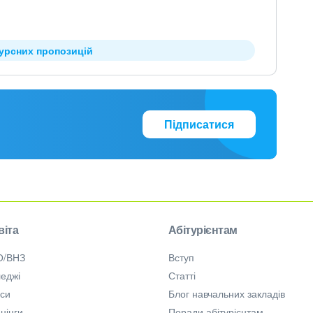
курсних пропозицій
Підписатися
віта
Абітурієнтам
О/ВНЗ
Вступ
еджі
Статті
рси
Блог навчальних закладів
нінги
Поради абітурієнтам