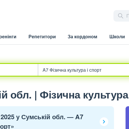
ренінги
Репетитори
За кордоном
Школи
 обл. | Фізична культура
 2025 у Сумській обл. — A7
порт»