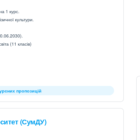
на 1 курс.
зичної культури.
0.06.2030).
іта (11 класів)
курсних пропозицій
ситет (СумДУ)