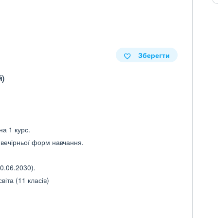
Зберегти
й)
на 1 курс.
а вечірньої форм навчання.
0.06.2030).
іта (11 класів)