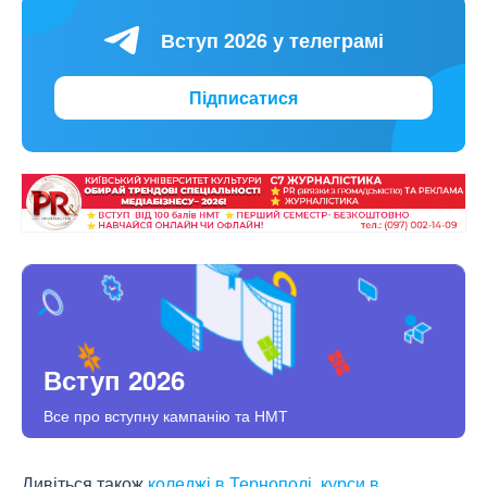
Вступ 2026 у телеграмі
Підписатися
Вступ 2026
Все про вступну кампанію та НМТ
Дивіться також
коледжі в Тернополі
,
курси в