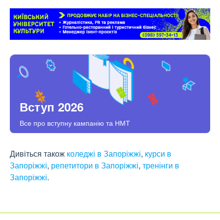
Вступ 2026
Все про вступну кампанію та НМТ
Дивіться також
коледжі в Запоріжжі
,
курси в
Запоріжжі
,
репетитори в Запоріжжі
,
тренінги в
Запоріжжі
.