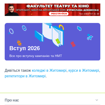
Вступ 2026
Все про вступну кампанію та НМТ
Дивіться також
коледжі в Житомирі
,
курси в Житомирі
,
репетитори в Житомирі
.
Про нас