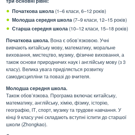
три основні рівні:
Початкова школа
(1–6 класи, 6–12 років)
Молодша середня школа
(7–9 класи, 12–15 років)
Старша середня школа
(10–12 класи, 15–18 років)
Початкова школа
.
Вона є обов’язковою. Учні
вивчають китайську мову, математику, моральне
виховання, мистецтво, музику, фізичне виховання, а
також основи природничих наук і англійську мову (з 3
класу). Велика увага приділяється розвитку
самодисципліни та повазі до вчителя.
Молодша середня школа.
Також обов’язкова. Програма включає китайську,
математику, англійську, хімію, фізику, історію,
географію, ІТ, спорт, музику та трудове навчання. У
кінці 9 класу учні складають вступні іспити до старшої
школи (Zhongkao).