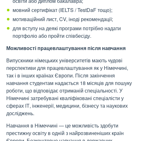
освіти або диплом бакалавра;
мовний сертифікат (IELTS / TestDaF тощо);
мотиваційний лист, CV, іноді рекомендації;
для вступу на деякі програми потрібно надати
портфоліо або пройти співбесіду.
Можливості працевлаштування після навчання
Випускники німецьких університетів мають чудові
перспективи для працевлаштування як у Німеччині,
так і в інших країнах Європи. Після закінчення
навчання студентам надається 18 місяців для пошуку
роботи, що відповідає отриманій спеціальності. У
Німеччині затребувані кваліфіковані спеціалісти у
сферах ІТ, інженерії, медицини, бізнесу та наукових
досліджень.
Навчання в Німеччині — це можливість здобути
престижну освіту в одній з найрозвиненіших країн
Європи. Безкоштовне навчання в державних