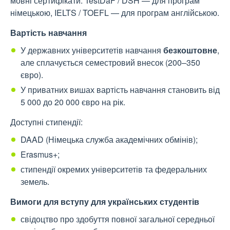
мовні сертифікати: TestDaF / DSH — для програм
німецькою, IELTS / TOEFL — для програм англійською.
Вартість навчання
У державних університетів навчання
безкоштовне
,
але сплачується семестровий внесок (200–350
євро).
У приватних вишах вартість навчання становить від
5 000 до 20 000 євро на рік.
Доступні стипендії:
DAAD (Німецька служба академічних обмінів);
Erasmus+;
стипендії окремих університетів та федеральних
земель.
Вимоги для вступу для українських студентів
свідоцтво про здобуття повної загальної середньої