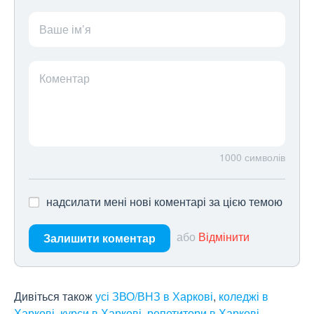
Ваше ім’я
Коментар
1000
символів
надсилати мені нові коментарі за цією темою
або
Відмінити
Залишити коментар
Дивіться також
усі ЗВО/ВНЗ в Харкові
,
коледжі в
Харкові
,
курси в Харкові
,
репетитори в Харкові
.