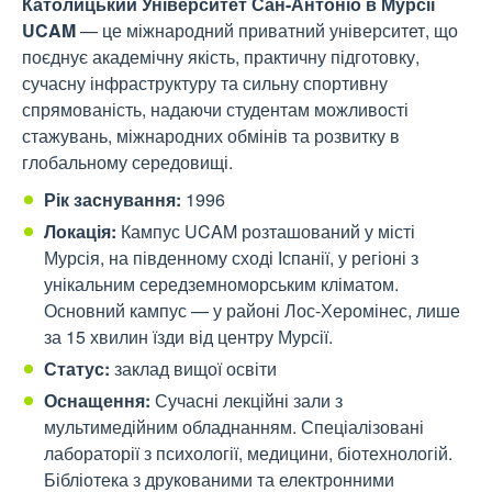
Католицький Університет Сан-Антоніо в Мурсії
UCAM
— це міжнародний приватний університет, що
поєднує академічну якість, практичну підготовку,
сучасну інфраструктуру та сильну спортивну
спрямованість, надаючи студентам можливості
стажувань, міжнародних обмінів та розвитку в
глобальному середовищі.
Рік заснування:
1996
Локація:
Кампус UCAM розташований у місті
Мурсія, на південному сході Іспанії, у регіоні з
унікальним середземноморським кліматом.
Основний кампус — у районі Лос-Херомінес, лише
за 15 хвилин їзди від центру Мурсії.
Статус:
заклад вищої освіти
Оснащення:
Сучасні лекційні зали з
мультимедійним обладнанням. Спеціалізовані
лабораторії з психології, медицини, біотехнологій.
Бібліотека з друкованими та електронними