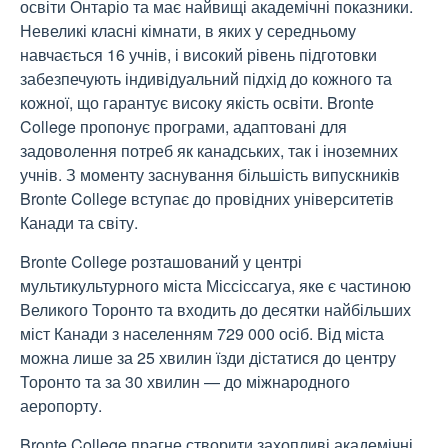
освіти Онтаріо та має найвищі академічні показники.
Невеликі класні кімнати, в яких у середньому
навчається 16 учнів, і високий рівень підготовки
забезпечують індивідуальний підхід до кожного та
кожної, що гарантує високу якість освіти. Bronte
College пропонує програми, адаптовані для
задоволення потреб як канадських, так і іноземних
учнів. З моменту заснування більшість випускників
Bronte College вступає до провідних університетів
Канади та світу.
Bronte College розташований у центрі
мультикультурного міста Міссіссагуа, яке є частиною
Великого Торонто та входить до десятки найбільших
міст Канади з населенням 729 000 осіб. Від міста
можна лише за 25 хвилин їзди дістатися до центру
Торонто та за 30 хвилин — до міжнародного
аеропорту.
Bronte College прагне створити захопливі академічні