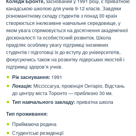
Коледж Бронте,
заснований у 1991 році, є приватною
канадською школою для учнів 9-12 класів. Завдяки
різноманітному складу студентів з понад 30 країн
створюється інклюзивне навчальне середовище, у
яком увага спрямовується на досягнення академічної
досконалості та особистісний розвиток. Школа
приділяє особливу увагу підтримці іноземних
студентів і підготовці їх до вступу до університетів,
фокусуючись також на розвитку лідерських якостей і
підтримці здоров’я учнів.
Рік заснування:
1991
Локація:
Міссіссагуа, провінція Онтаріо. Відстань
до центру міста Торонто — приблизно 30 км.
Тип навчального закладу:
п
риватна школа
Тип проживання:
Приймаюча родина
Студентські резиденції