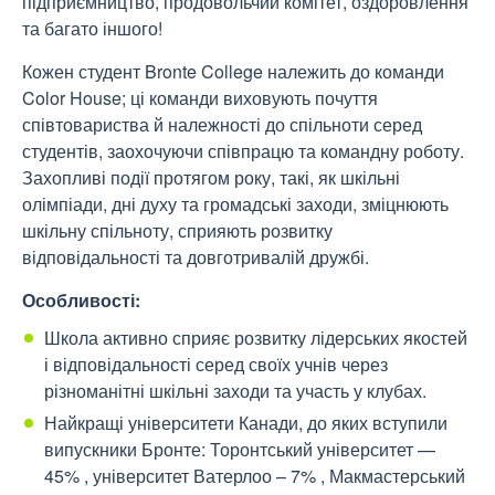
підприємництво, продовольчий комітет, оздоровлення
та багато іншого!
Кожен студент Bronte College належить до команди
Color House; ці команди виховують почуття
співтовариства й належності до спільноти серед
студентів, заохочуючи співпрацю та командну роботу.
Захопливі події протягом року, такі, як шкільні
олімпіади, дні духу та громадські заходи, зміцнюють
шкільну спільноту, сприяють розвитку
відповідальності та довготривалій дружбі.
Особливості:
Школа активно сприяє розвитку лідерських якостей
і відповідальності серед своїх учнів через
різноманітні шкільні заходи та участь у клубах.
Найкращі університети Канади, до яких вступили
випускники Бронте: Торонтський університет —
45% , університет Ватерлоо – 7% , Макмастерський