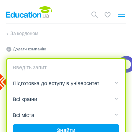
За кордоном
Додати компанію
Знайти