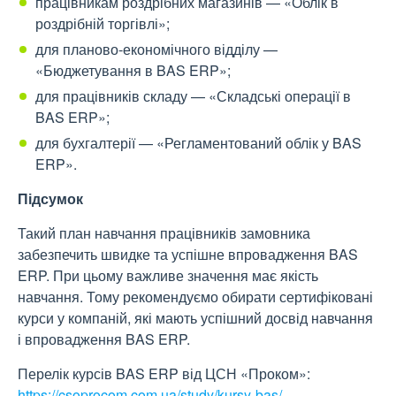
працівникам роздрібних магазинів — «Облік в
роздрібній торгівлі»;
для планово-економічного відділу —
«Бюджетування в BAS ERP»;
для працівників складу — «Складські операції в
BAS ERP»;
для бухгалтерії — «Регламентований облік у BAS
ERP».
Підсумок
Такий план навчання працівників замовника
забезпечить швидке та успішне впровадження BAS
ERP. При цьому важливе значення має якість
навчання. Тому рекомендуємо обирати сертифіковані
курси у компаній, які мають успішний досвід навчання
і впровадження BAS ERP.
Перелік курсів BAS ERP від ЦСН «Проком»:
https://csoprocom.com.ua/study/kursy-bas/