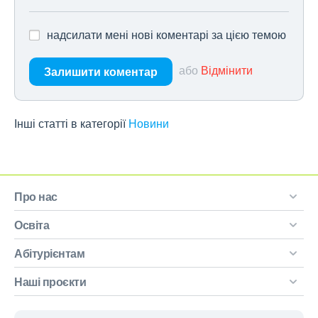
надсилати мені нові коментарі за цією темою
або
Відмінити
Залишити коментар
Інші статті в категорії
Новини
Про нас
Освіта
Абітурієнтам
Наші проєкти