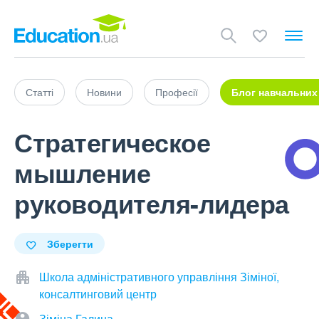
Статті
Новини
Професії
Блог навчальних
Стратегическое
мышление
руководителя-лидера
Зберегти
Школа адміністративного управління Зіміної,
консалтинговий центр
Зіміна Галина