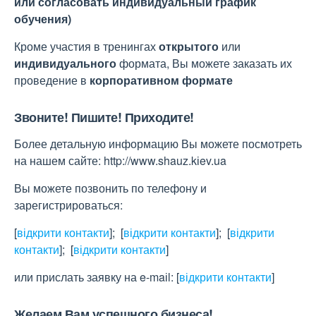
или согласовать индивидуальный график
обучения)
Кроме участия в тренингах
открытого
или
индивидуального
формата, Вы можете заказать их
проведение в
корпоративном формате
Звоните! Пишите! Приходите!
Более детальную информацию Вы можете посмотреть
на нашем сайте: http://www.shauz.kіev.ua
Вы можете позвонить по телефону и
зарегистрироваться:
[
відкрити контакти
]
;
[
відкрити контакти
]
;
[
відкрити
контакти
]
;
[
відкрити контакти
]
или прислать заявку на e-maіl:
[
відкрити контакти
]
Желаем Вам успешного бизнеса!