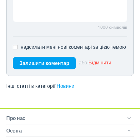
1000
символів
надсилати мені нові коментарі за цією темою
або
Відмінити
Залишити коментар
Інші статті в категорії
Новини
Про нас
Освіта