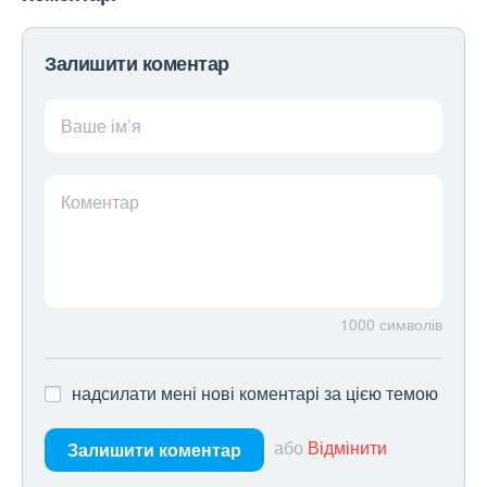
Залишити коментар
Ваше ім’я
Коментар
1000
символів
надсилати мені нові коментарі за цією темою
або
Відмінити
Залишити коментар