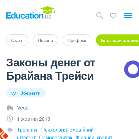
Статті
Новини
Професії
Блог навчальних
Законы денег от
Брайана Трейси
Зберегти
Veda
1 жовтня 2013
Тренінги
Психологія, емоційний
інтелект
Саморозвиток
Фінанси, кредит,