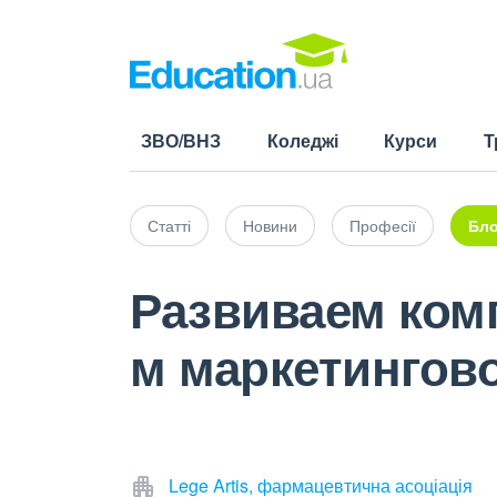
ЗВО/ВНЗ
Коледжі
Курси
Т
Статті
Новини
Професії
Бло
Развиваем комп
м маркетингов
Lege Artis, фармацевтична асоціація