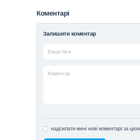
Коментарі
Залишити коментар
Ваше ім’я
Коментар
надсилати мені нові коментарі за ціє