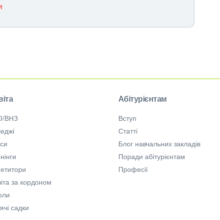
и
віта
Абітурієнтам
О/ВНЗ
Вступ
еджі
Статті
рси
Блог навчальних закладів
нінги
Поради абітурієнтам
петитори
Професії
іта за кордоном
оли
ячі садки