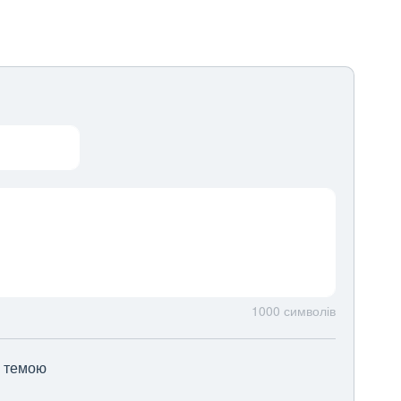
1000
символів
ю темою