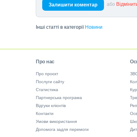
або
Відмінит
Залишити коментар
Інші статті в категорії
Новини
Про нас
Ос
Про проєкт
ЗВ
Послуги сайту
Кол
Статистика
Ку
Партнерська програма
Тре
Відгуки клієнтів
Ре
Контакти
Осв
Умови використання
Шк
Допомога задля перемоги
Дит