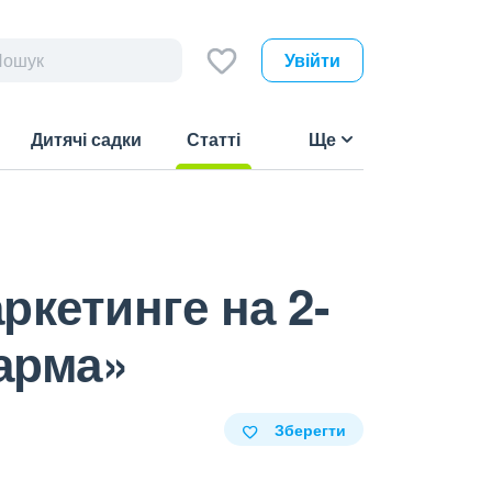
Увійти
Дитячі садки
Статті
Ще
(current)
кетинге на 2-
арма»
Зберегти