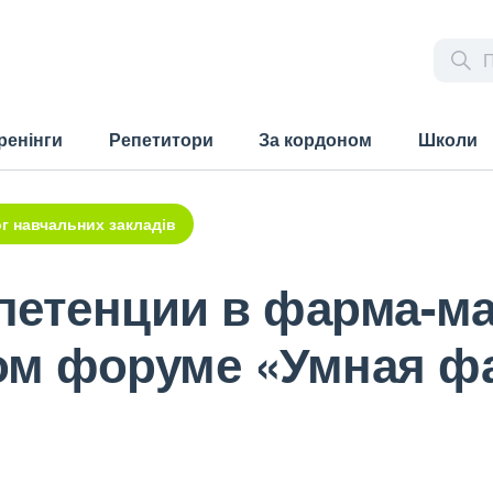
ренінги
Репетитори
За кордоном
Школи
г навчальних закладів
етенции в фарма-мар
ом форуме «Умная ф