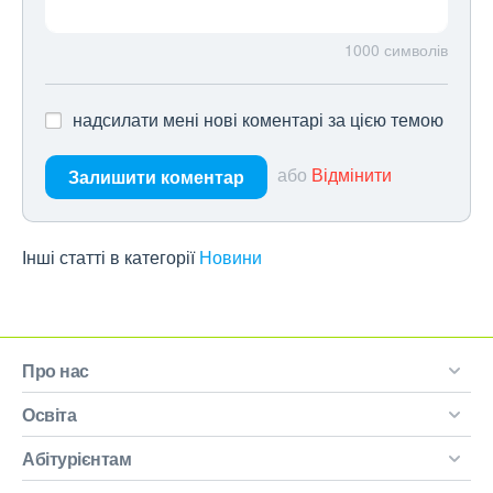
1000
символів
надсилати мені нові коментарі за цією темою
або
Відмінити
Залишити коментар
Інші статті в категорії
Новини
Про нас
Освіта
Абітурієнтам