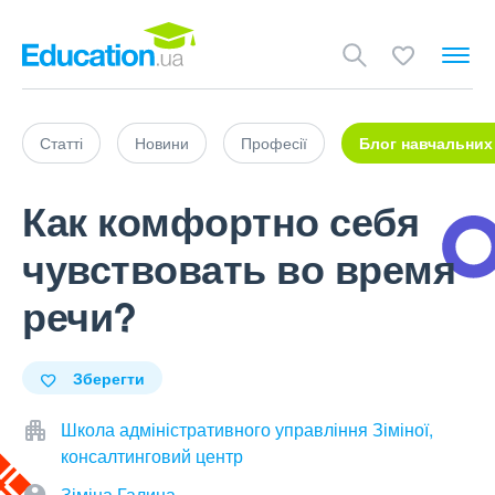
Статті
Новини
Професії
Блог навчальних
Как комфортно себя
чувствовать во время
речи?
Зберегти
Школа адміністративного управління Зіміної,
консалтинговий центр
Зіміна Галина