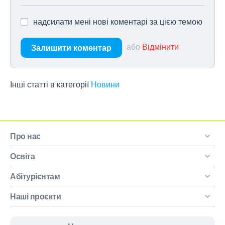
надсилати мені нові коментарі за цією темою
або
Відмінити
Залишити коментар
Інші статті в категорії
Новини
Про нас
Освіта
Абітурієнтам
Наші проєкти