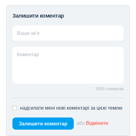
Залишити коментар
Ваше ім’я
Коментар
1000
символів
надсилати мені нові коментарі за цією темою
або
Відмінити
Залишити коментар