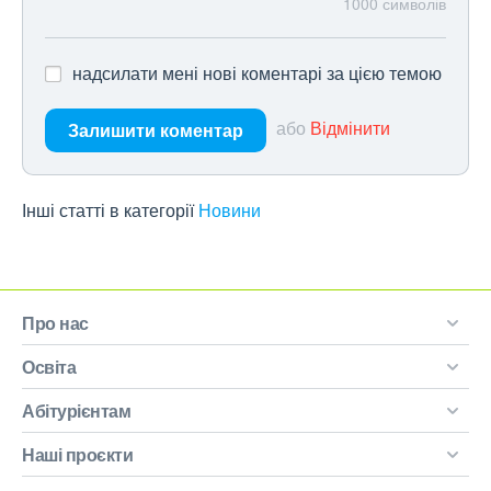
1000
символів
надсилати мені нові коментарі за цією темою
або
Відмінити
Залишити коментар
Інші статті в категорії
Новини
Про нас
Освіта
Абітурієнтам
Наші проєкти