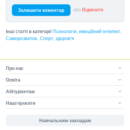
або
Відмінити
Залишити коментар
Інші статті в категорії
Психологія, емоційний інтелект
Саморозвиток
Спорт, здоров'я
Про нас
Освіта
Абітурієнтам
Наші проєкти
Навчальним закладам