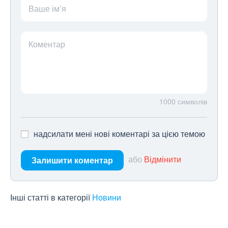
Ваше ім’я
Коментар
1000
символів
надсилати мені нові коментарі за цією темою
або
Відмінити
Залишити коментар
Інші статті в категорії
Новини