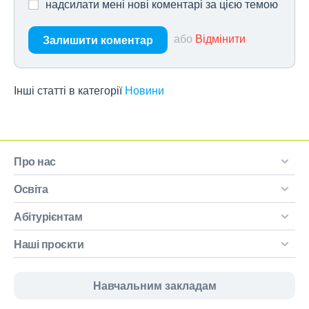
надсилати мені нові коментарі за цією темою
або
Відмінити
Залишити коментар
Інші статті в категорії
Новини
Про нас
Освіта
Абітурієнтам
Наші проєкти
Навчальним закладам