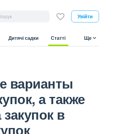
Увійти
Дитячі садки
Статті
Ще
(current)
е варианты
упок, а также
закупок в
купок