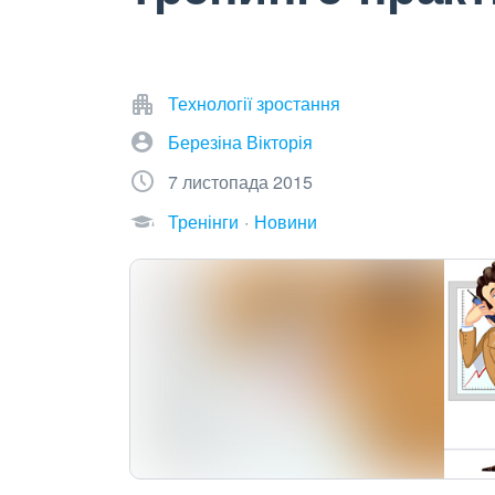
Технології зростання
Березіна Вікторія
7 листопада 2015
Тренінги
Новини