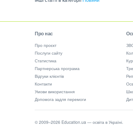
Про нас
Ос
Про проєкт
ЗВ
Послуги сайту
Кол
Статистика
Ку
Партнерська програма
Тре
Відгуки клієнтів
Ре
Контакти
Осв
Умови використання
Шк
Допомога задля перемоги
Дит
© 2009–2026 Education.ua — освіта в Україні.