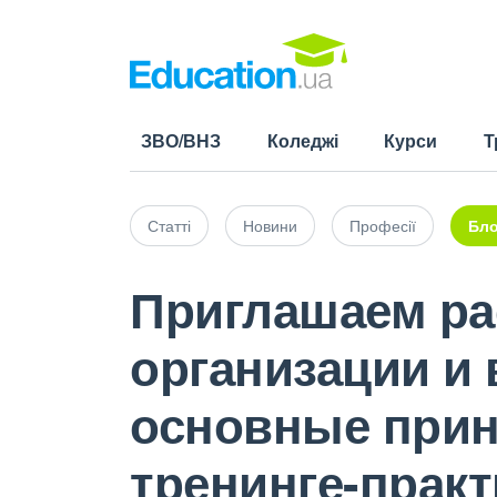
ЗВО/ВНЗ
Коледжі
Курси
Т
Статті
Новини
Професії
Бло
Приглашаем ра
организации и 
основные прин
тренинге-практ