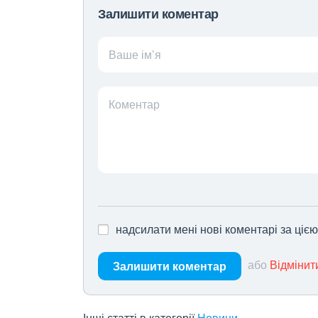
Залишити коментар
Ваше ім’я
Коментар
надсилати мені нові коментарі за ціє
або
Відмінит
Залишити коментар
Інші статті в категорії
Новини