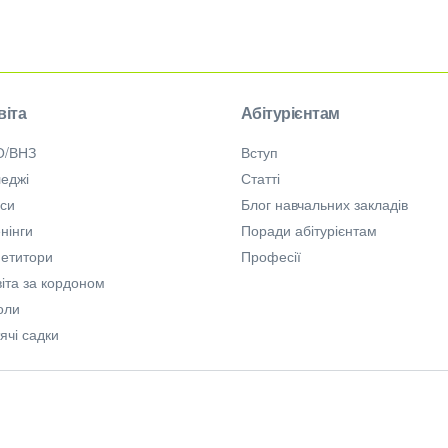
віта
Абітурієнтам
О/ВНЗ
Вступ
еджі
Статті
рси
Блог навчальних закладів
нінги
Поради абітурієнтам
петитори
Професії
іта за кордоном
оли
ячі садки