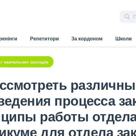
ренінги
Репетитори
За кордоном
Школи
г навчальних закладів
ссмотреть различны
ведения процесса зак
ципы работы отдела 
икуме для отдела за