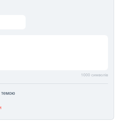
1000
символів
ю темою
и