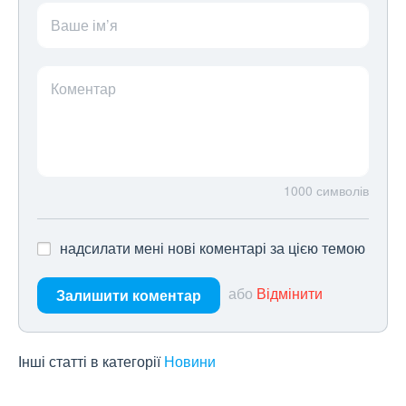
Ваше ім’я
Коментар
1000
символів
надсилати мені нові коментарі за цією темою
або
Відмінити
Залишити коментар
Інші статті в категорії
Новини