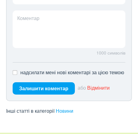
Коментар
1000
символів
надсилати мені нові коментарі за цією темою
або
Відмінити
Залишити коментар
Інші статті в категорії
Новини