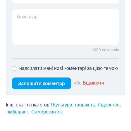
Коментар
1000
символів
надсилати мені нові коментарі за цією темою
або
Відмінити
Залишити коментар
Інші статті в категорії
Культура, творчість
Лідерство,
тімбілдинг
Саморозвиток