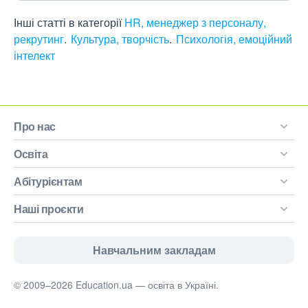
Інші статті в категорії
HR, менеджер з персоналу,
рекрутинг
Культура, творчість
Психологія, емоційний
інтелект
Про нас
Освіта
Абітурієнтам
Наші проєкти
Навчальним закладам
© 2009–2026 Education.ua — освіта в Україні.