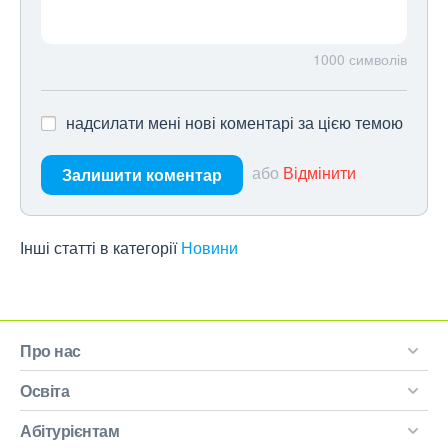
1000
символів
надсилати мені нові коментарі за цією темою
або
Відмінити
Залишити коментар
Інші статті в категорії
Новини
Про нас
Освіта
Абітурієнтам