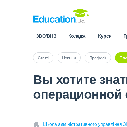
ЗВО/ВНЗ
Коледжі
Курси
Т
Статті
Новини
Професії
Бло
Вы хотите зна
операционной 
Школа адміністративного управління Зі