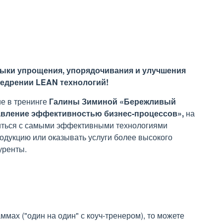
выки упрощения, упорядочивания и улучшения
едрении LEAN технологий!
е в тренинге
Галины Зиминой
«
Бережливый
равление эффективностью бизнес-процессов
»
,
на
миться с самыми эффективными технологиями
одукцию или оказывать услуги более высокого
уренты.
ммах ("один на один" с коуч-тренером), то можете