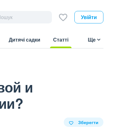
Увійти
Дитячі садки
Статті
Ще
(current)
вой и
ии?
Зберегти