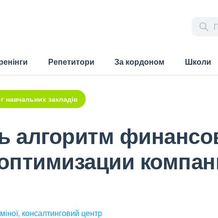
ренінги
Репетитори
За кордоном
Школи
г навчальних закладів
ть алгоритм финансо
оптимизации компан
міної, консалтинговий центр