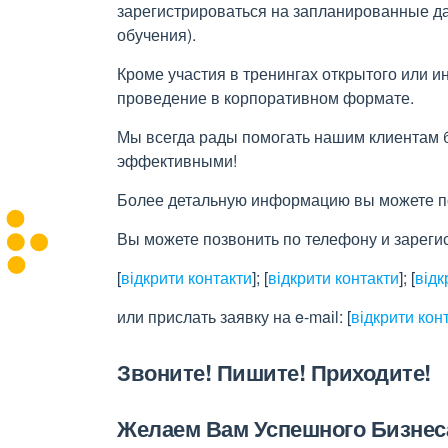
зарегистрироваться на запланированные д
обучения).
Кроме участия в тренингах открытого или и
проведение в корпоративном формате.
Мы всегда рады помогать нашим клиентам 
эффективными!
Более детальную информацию вы можете пос
Вы можете позвонить по телефону и зареги
[
відкрити контакти
]
;
[
відкрити контакти
]
;
[
відк
или прислать заявку на e-maіl:
[
відкрити кон
Звоните! Пишите! Приходите!
Желаем Вам Успешного Бизнес