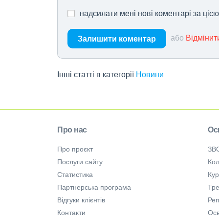
надсилати мені нові коментарі за ціє
або
Відмінит
Залишити коментар
Інші статті в категорії
Новини
Про нас
Ос
Про проєкт
ЗВ
Послуги сайту
Кол
Статистика
Ку
Партнерська програма
Тре
Відгуки клієнтів
Ре
Контакти
Осв