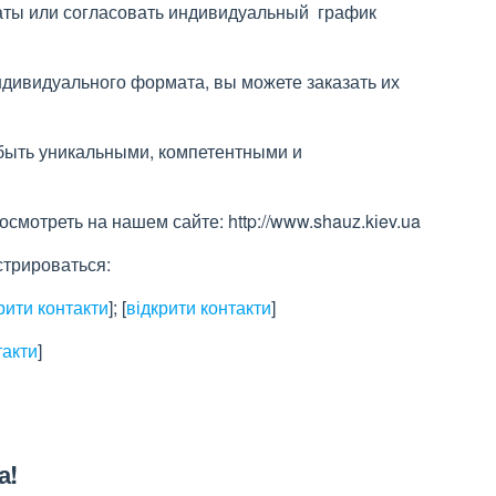
аты или согласовать индивидуальный график
ндивидуального формата, вы можете заказать их
быть уникальными, компетентными и
мотреть на нашем сайте: http://www.shauz.kіev.ua
стрироваться:
рити контакти
]
;
[
відкрити контакти
]
такти
]
а!