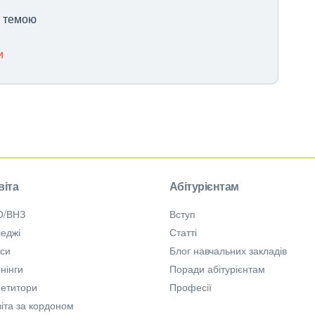
ю темою
и
віта
Абітурієнтам
О/ВНЗ
Вступ
еджі
Статті
рси
Блог навчальних закладів
нінги
Поради абітурієнтам
петитори
Професії
іта за кордоном